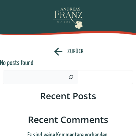
Zum
Inhalt
springen
ZURÜCK
No posts found
Such
Recent Posts
Recent Comments
Es sind keine Kommentare vorhanden.